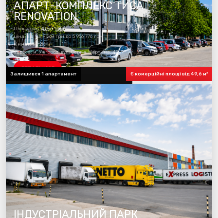
АПАРТ-КОМПЛЕКС ТИСА
RENOVATION
Площа: від 40 до 168 м²
ціна: від 1 319 268 грн до 5 956 776 грн
кімнат: 1К, 2К
адреса: м. Ужгород, вул. Сергія Мартина, 4Б
ДЕТАЛЬНІШЕ
Залишився 1 апартамент
Є комерційні площі від 49,6 м²
готовність комплексу 100%
ІНДУСТРІАЛЬНИЙ ПАРК