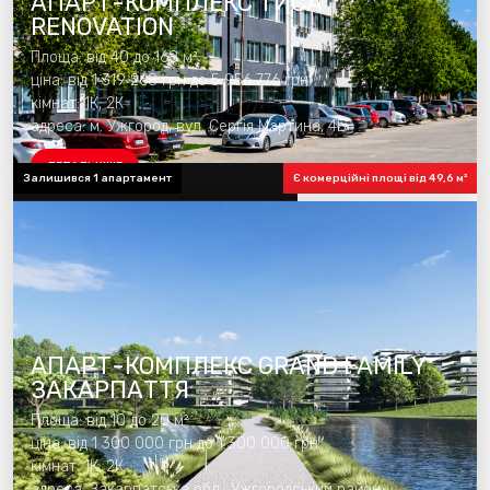
АПАРТ-КОМПЛЕКС ТИСА
RENOVATION
Площа: від 40 до 168 м²
ціна: від 1 319 268 грн до 5 956 776 грн
кімнат: 1К, 2К
адреса: м. Ужгород, вул. Сергія Мартина, 4Б
ДЕТАЛЬНІШЕ
Залишився 1 апартамент
Є комерційні площі від 49,6 м²
готовність комплексу 100%
АПАРТ-КОМПЛЕКС GRAND FAMILY
ЗАКАРПАТТЯ
Площа: від 10 до 20 м²
ціна: від 1 300 000 грн до 1 300 000 грн
кімнат: 1К, 2К
адреса: Закарпатська обл., Ужгородський район,