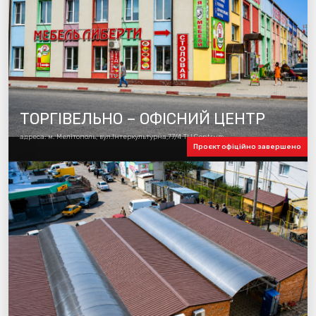
ТОРГІВЕЛЬНО – ОФІСНИЙ ЦЕНТР
адреса: м. Мелітополь, вул.Інтеркультурна,77/4 ТЦ Centrum
Проєкт офіційно завершено