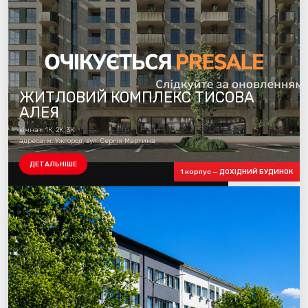
ЖИТЛОВИЙ КОМПЛЕКС ТИСОВА
АЛЕЯ
кімнат: 1К, 2К, 3К
адреса: м. Ужгород, вул. Сергія Мартина
ДЕТАЛЬНІШЕ
1 корпус — ДОХІДНИЙ БУДИНОК
Будуємо 1 чергу