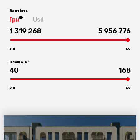
Вартість
Грн
Usd
1 319 268
5 956 776
від
до
Площа, м²
40
168
від
до