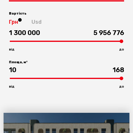
Вартість
Грн
Usd
1 300 000
5 956 776
від
до
Площа, м²
10
168
від
до