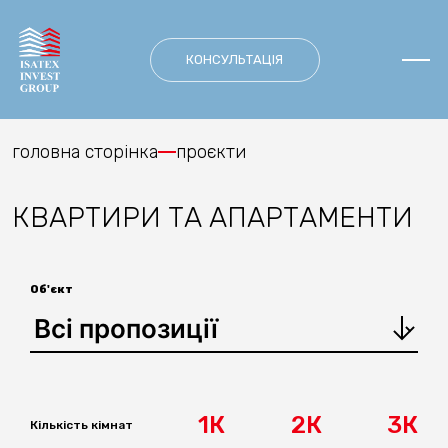
Skip
to
content
КОНСУЛЬТАЦІЯ
головна сторінка
проєкти
КВАРТИРИ ТА АПАРТАМЕНТИ
Об'єкт
1К
2К
3К
Кількість кімнат