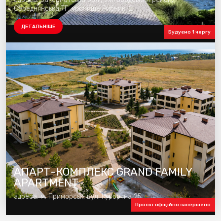
Середнянська ТГ, урочище Рибник, 2
ДЕТАЛЬНІШЕ
Будуємо 1 чергу
АПАРТ-КОМПЛЕКС GRAND FAMILY
APARTMENT
адреса: м. Приморськ, вул. Курортна 25
Проєкт офіційно завершено