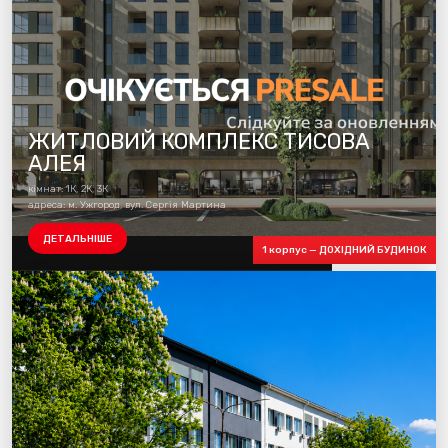
ЖИТЛОВИЙ КОМПЛЕКС ТИСОВА
АЛЕЯ
кімнат: 1К, 2К, 3К
адреса: м. Ужгород, вул. Сергія Мартина
ДЕТАЛЬНІШЕ
1 корпус — ДОХІДНИЙ БУДИНОК
Будуємо 1 чергу