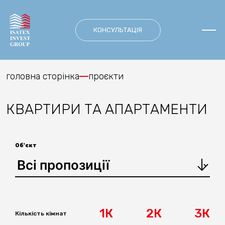
Skip
to
content
КОНСУЛЬТАЦІЯ
головна сторінка
проєкти
КВАРТИРИ ТА АПАРТАМЕНТИ
Об'єкт
1К
2К
3К
Кількість кімнат