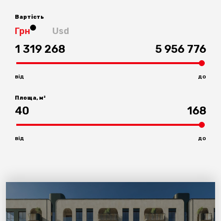
Вартість
Грн
Usd
1 319 268
5 956 776
від
до
Площа, м²
40
168
від
до