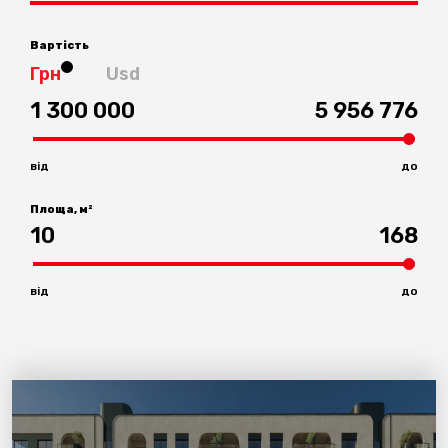
Вартість
Грн
Usd
1 300 000
5 956 776
від
до
Площа, м²
10
168
від
до