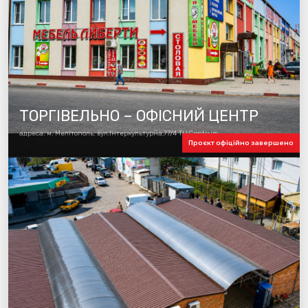
ТОРГІВЕЛЬНО – ОФІСНИЙ ЦЕНТР
адреса: м. Мелітополь, вул.Інтеркультурна,77/4 ТЦ Centrum
Проєкт офіційно завершено