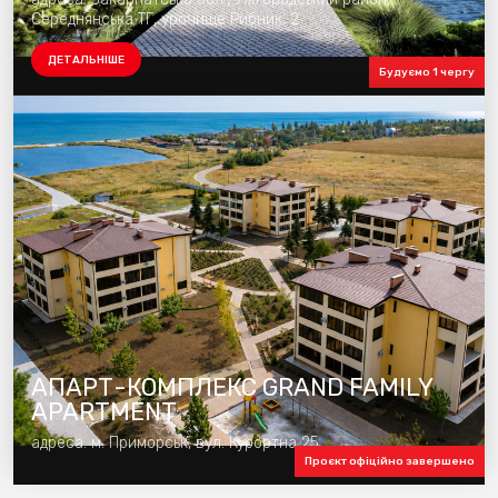
Середнянська ТГ, урочище Рибник, 2
ДЕТАЛЬНІШЕ
Будуємо 1 чергу
АПАРТ-КОМПЛЕКС GRAND FAMILY
APARTMENT
адреса: м. Приморськ, вул. Курортна 25
Проєкт офіційно завершено