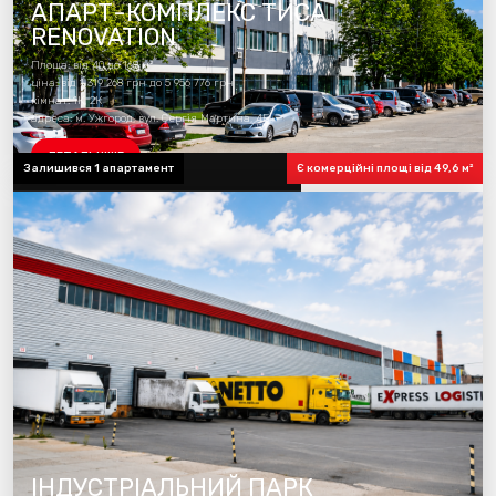
АПАРТ-КОМПЛЕКС ТИСА
RENOVATION
Площа: від 40 до 168 м²
ціна: від 1 319 268 грн до 5 956 776 грн
кімнат: 1К, 2К
адреса: м. Ужгород, вул. Сергія Мартина, 4Б
ДЕТАЛЬНІШЕ
Залишився 1 апартамент
Є комерційні площі від 49,6 м²
готовність комплексу 100%
ІНДУСТРІАЛЬНИЙ ПАРК