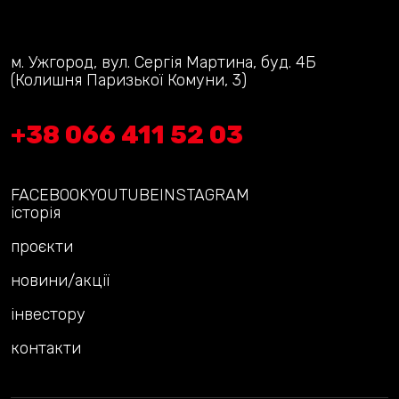
м. Ужгород, вул. Сергія Мартина, буд. 4Б
(Колишня Паризької Комуни, 3)
+38 066 411 52 03
FACEBOOK
YOUTUBE
INSTAGRAM
історія
проєкти
новини/акції
інвестору
контакти