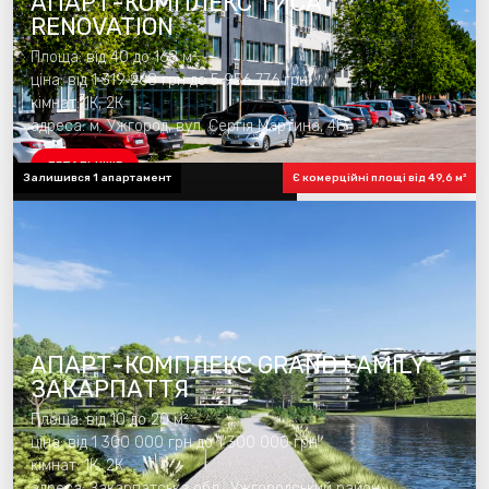
АПАРТ-КОМПЛЕКС ТИСА
RENOVATION
Площа: від 40 до 168 м²
ціна: від 1 319 268 грн до 5 956 776 грн
кімнат: 1К, 2К
адреса: м. Ужгород, вул. Сергія Мартина, 4Б
ДЕТАЛЬНІШЕ
Залишився 1 апартамент
Є комерційні площі від 49,6 м²
готовність комплексу 100%
АПАРТ-КОМПЛЕКС GRAND FAMILY
ЗАКАРПАТТЯ
Площа: від 10 до 20 м²
ціна: від 1 300 000 грн до 1 300 000 грн
кімнат: 1К, 2К
адреса: Закарпатська обл., Ужгородський район,