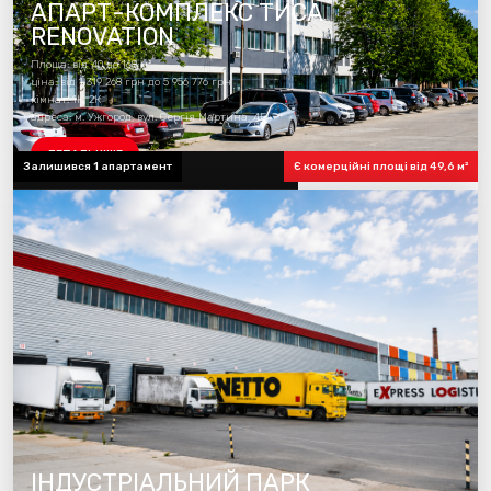
АПАРТ-КОМПЛЕКС ТИСА
RENOVATION
Площа: від 40 до 168 м²
ціна: від 1 319 268 грн до 5 956 776 грн
кімнат: 1К, 2К
адреса: м. Ужгород, вул. Сергія Мартина, 4Б
ДЕТАЛЬНІШЕ
Залишився 1 апартамент
Є комерційні площі від 49,6 м²
готовність комплексу 100%
ІНДУСТРІАЛЬНИЙ ПАРК