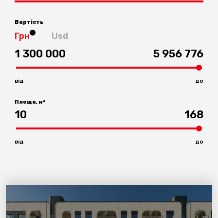
Вартість
Грн
Usd
1 300 000
5 956 776
від
до
Площа, м²
10
168
від
до