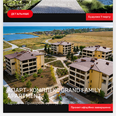
Середнянська ТГ, урочище Рибник, 2
ДЕТАЛЬНІШЕ
Будуємо 1 чергу
АПАРТ-КОМПЛЕКС GRAND FAMILY
APARTMENT
адреса: м. Приморськ, вул. Курортна 25
Проєкт офіційно завершено