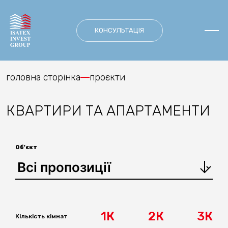
Skip
to
content
КОНСУЛЬТАЦІЯ
головна сторінка
проєкти
КВАРТИРИ ТА АПАРТАМЕНТИ
Об'єкт
1К
2К
3К
Кількість кімнат