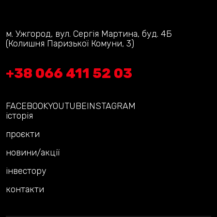
м. Ужгород, вул. Сергія Мартина, буд. 4Б
(Колишня Паризької Комуни, 3)
+38 066 411 52 03
FACEBOOK
YOUTUBE
INSTAGRAM
історія
проєкти
новини/акції
інвестору
контакти