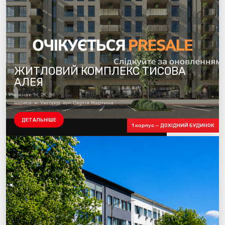
ЖИТЛОВИЙ КОМПЛЕКС ТИСОВА
АЛЕЯ
кімнат: 1К, 2К, 3К
адреса: м. Ужгород, вул. Сергія Мартина
ДЕТАЛЬНІШЕ
1 корпус — ДОХІДНИЙ БУДИНОК
Будуємо 1 чергу