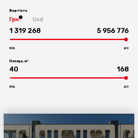
Вартість
Грн
Usd
1 319 268
5 956 776
від
до
Площа, м²
40
168
від
до