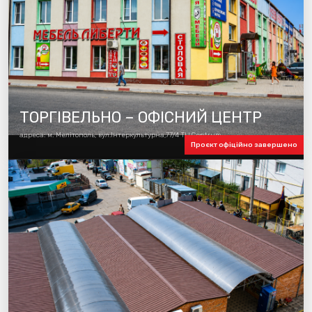
ТОРГІВЕЛЬНО – ОФІСНИЙ ЦЕНТР
адреса: м. Мелітополь, вул.Інтеркультурна,77/4 ТЦ Centrum
Проєкт офіційно завершено