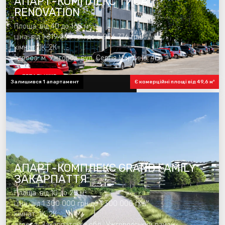
АПАРТ-КОМПЛЕКС ТИСА
RENOVATION
Площа: від 40 до 168 м²
ціна: від 1 319 268 грн до 5 956 776 грн
кімнат: 1К, 2К
адреса: м. Ужгород, вул. Сергія Мартина, 4Б
ДЕТАЛЬНІШЕ
Залишився 1 апартамент
Є комерційні площі від 49,6 м²
готовність комплексу 100%
АПАРТ-КОМПЛЕКС GRAND FAMILY
ЗАКАРПАТТЯ
Площа: від 10 до 20 м²
ціна: від 1 300 000 грн до 1 300 000 грн
кімнат: 1К, 2К
адреса: Закарпатська обл., Ужгородський район,