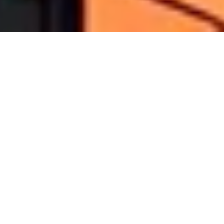
ДЛЯ СВОЇХ,
ПО-СПРАВЖНЬОМУ.
Наш головний принцип – будувати не лише якісну
нерухомість, а й довіру, адже кожен наш проєкт –
це нова історія, яка об’єднує міста та людей.