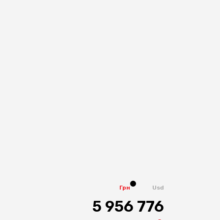
Грн
Usd
5 956 776