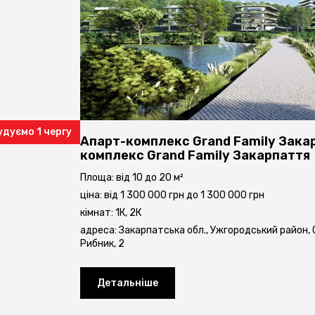
удуємо 1 чергу
Апарт-комплекс Grand Family Зака
комплекс Grand Family Закарпаття
Площа: від 10 до 20 м²
ціна: від 1 300 000 грн до 1 300 000 грн
кімнат: 1К, 2К
адреса: Закарпатська обл., Ужгородський район,
Рибник, 2
Детальніше