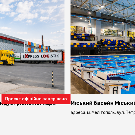
Проєкт офіційно завершено
Індустріальний парк
Міський басейн
Міськи
адреса: м. Мелітополь, вул. Пе