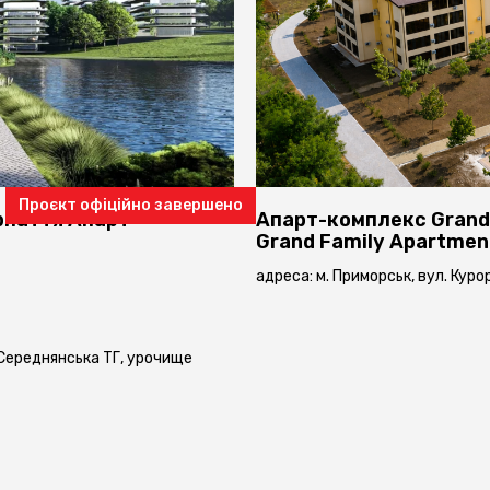
Проєкт офіційно завершено
рпаття
Апарт-
Апарт-комплекс Grand
Grand Family Apartmen
адреса: м. Приморськ, вул. Кур
 Середнянська ТГ, урочище