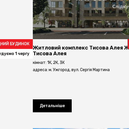
ІДНИЙ БУДИНОК
Житловий комплекс Тисова Алея
Ж
Тисова Алея
удуємо 1 чергу
кімнат: 1К, 2К, 3К
адреса: м. Ужгород, вул. Сергія Мартина
Детальніше