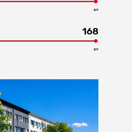
до
168
до