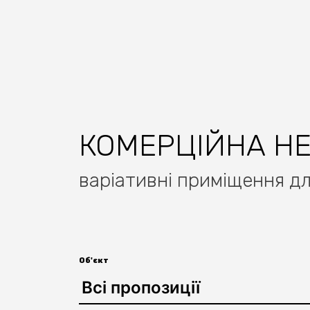
КОМЕРЦІЙНА Н
варіативні приміщення д
Об'єкт