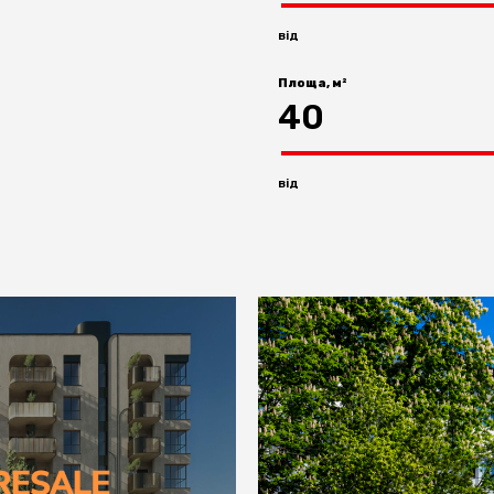
від
Площа, м²
40
від