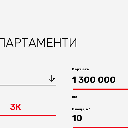
АПАРТАМЕНТИ
Вартість
1 300 000
від
3К
Площа, м²
10