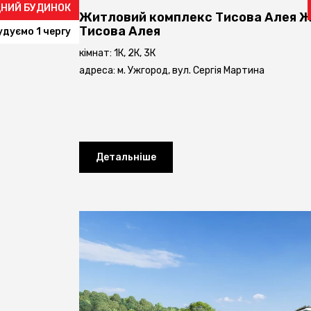
ІДНИЙ БУДИНОК
Житловий комплекс Тисова Алея
Ж
Тисова Алея
удуємо 1 чергу
кімнат: 1К, 2К, 3К
адреса: м. Ужгород, вул. Сергія Мартина
Детальніше