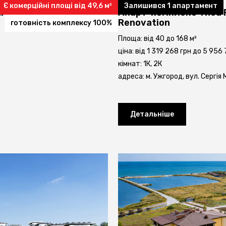
Є комерційні площі від 49,6 м²
Залишився 1 апартамент
итловий комплекс
Апарт-комплекс Тиса 
Renovation
готовність комплексу 100%
Площа: від 40 до 168 м²
ціна: від 1 319 268 грн до 5 956
кімнат: 1К, 2К
адреса: м. Ужгород, вул. Сергія
Детальніше