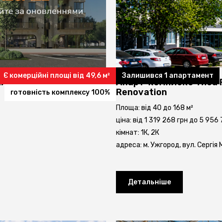
Є комерційні площі від 49,6 м²
Залишився 1 апартамент
итловий комплекс
Апарт-комплекс Тиса 
Renovation
готовність комплексу 100%
Площа: від 40 до 168 м²
ціна: від 1 319 268 грн до 5 956
кімнат: 1К, 2К
адреса: м. Ужгород, вул. Сергія
Детальніше